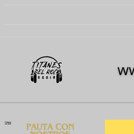
2024-
09-
05