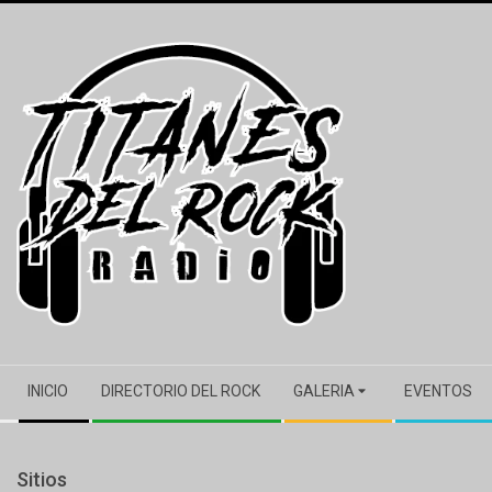
Skip
to
content
Secondary
INICIO
DIRECTORIO DEL ROCK
GALERIA
EVENTOS
Navigation
Menu
Sitios