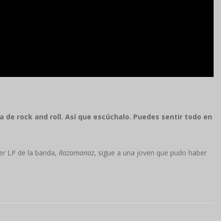
 de rock and roll. Así que escúchalo. Puedes sentir todo en
cer LP de la banda,
Razamanaz
, sigue a una joven que pudo haber