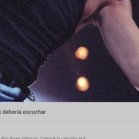
k debería escuchar
” dijo Brian Johnson. Conocé la canción acá.