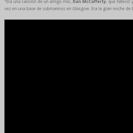
“Era una canción de un amigo mío,
Dan
McCafferty
, que falleci
vez en una base de submarinos en Glasgow. Era la gran noche de b