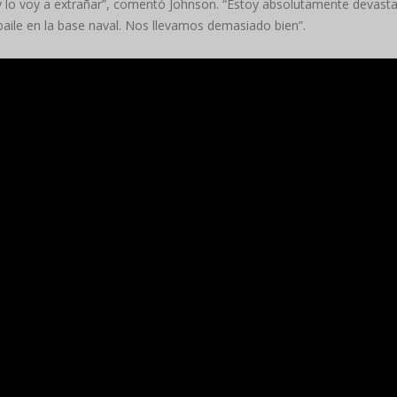
ó y lo voy a extrañar”, comentó Johnson. “Estoy absolutamente devas
aile en la base naval. Nos llevamos demasiado bien”.