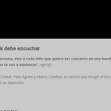
ck debe escuchar
rsona, sino a cada niño que quiera ser cantante en una banda
no te vas a equivocar
”, agregó.
ll Sweet, Pete Agnew y Manny Charlton, la canción que integró el ter
ó en depresión.